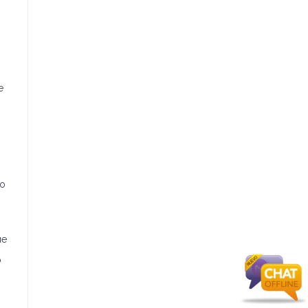
e
to
ue
o