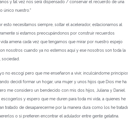
nos y tal vez nos será dispensado / conservar el recuerdo de una
o único nuestro.”
 esto necesitamos siempre, soltar el acelerador, estacionarnos al
ceramente si estamos preocupándonos por construir recuerdos
a vida amena cada vez que tengamos que mirar por nuestro espejo
on nosotros cuando ya no estemos aquí y ese nosotros son toda la
, sociedad.
e yo no escogí pero que me enseñaron a vivir, inculcándome principio
ando decidí formar un hogar, una mujer y unos hijos que Dios me ha
o me considero un bendecido con mis dos hijos, Juliana y Daniel.
e escogerlos y espero que me duren para toda mi vida, a quienes he
yan tratado de desaparecerme por la manera dura como los he tratad
erlos o si prefieren encontrar el adulador entre gente gelatina.