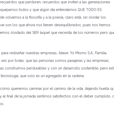
r recuerdos que perduren, recuerdos que inviten a las generaciones
e quepamos todos y que algún día entendamos QUE TODO ES
vamos a la filosofía y a la poesía, claro está, sin olvidar los
que son los que ahora nos tienen desequilibrados, pues nos hemos
emos olvidado del SER (aquel que necesita de los números pero qu
ra rediseñar nuestras empresas, (léase: Yo Mismo S.A., Familia,
vez por todas, que las personas somos pasajeras y las empresas,
 las construimos perdurables y con un desarrollo sostenible, pero es
 tecnología, que solo es un agregado en la cadena.
s, cómo queremos caminar por el camino de la vida, dejando huella q
 al final de la jornada sentirnos satisfechos con el deber cumplido, 
os.