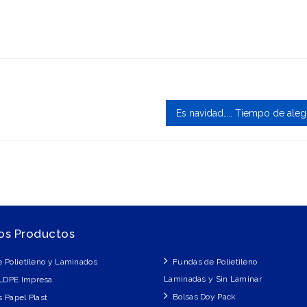
Es navidad….. Tiempo de aleg
os Productos
e Polietileno y Laminados
Fundas de Polietileno
Laminadas y Sin Laminar
LDPE Impresa
Bolsas Doy Pack
s Papel Plast