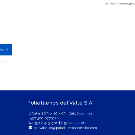
ría
Polietilenos del Valle S.A.
Calle 26 No. 10 - 09 | Cali, Colombia
(+57) 320 6779936
(+57) 2 4434502
|
(+57) 2 4424212
polivalle-co@polietilenosdelvalle.com