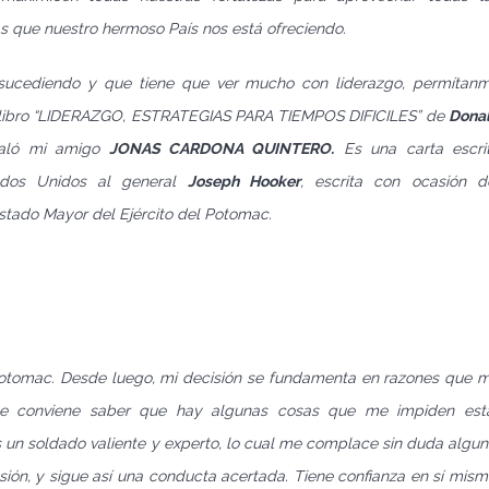
 que nuestro hermoso País nos está ofreciendo.
 sucediendo y que tiene que ver mucho con liderazgo, permítan
el libro “LIDERAZGO, ESTRATEGIAS PARA TIEMPOS DIFICILES” de
Dona
galó mi amigo
JONAS CARDONA QUINTERO.
Es una carta escri
ados Unidos al general
Joseph Hooker
, escrita con ocasión d
stado Mayor del Ejército del Potomac.
 Potomac. Desde luego, mi decisión se fundamenta en razones que 
e le conviene saber que hay algunas cosas que me impiden est
un soldado valiente y experto, lo cual me complace sin duda algun
sión, y sigue así una conducta acertada. Tiene confianza en sí mism