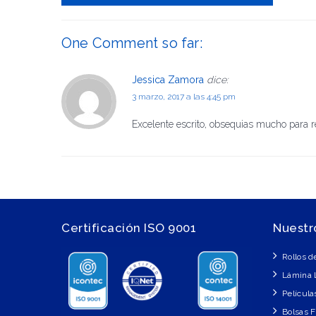
One Comment so far:
Jessica Zamora
dice:
3 marzo, 2017 a las 4:45 pm
Excelente escrito, obsequias mucho para re
Certificación ISO 9001
Nuestr
Rollos d
Lámina 
Película
Bolsas 