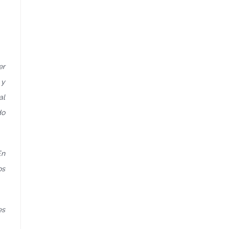
er
 y
al
do
En
os
es