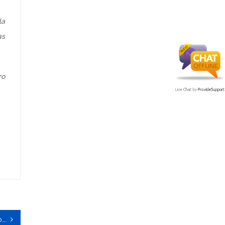
la
as
ro
….