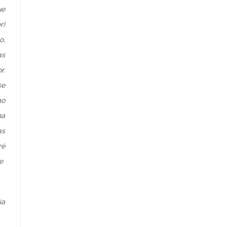
ue
r)
o,
as
r.
se
go
ha
as
ré
de
ia