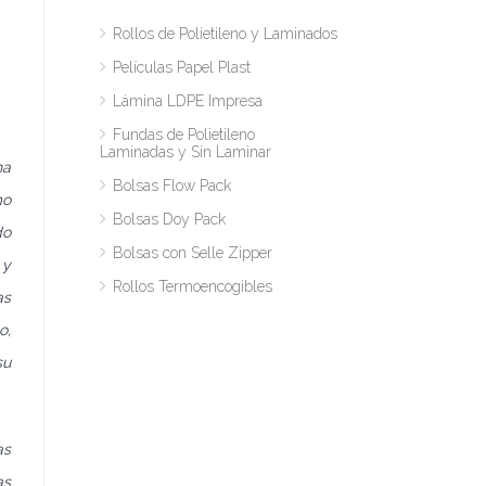
Rollos de Polietileno y Laminados
Películas Papel Plast
Lámina LDPE Impresa
Fundas de Polietileno
Laminadas y Sin Laminar
na
Bolsas Flow Pack
mo
Bolsas Doy Pack
do
Bolsas con Selle Zipper
 y
Rollos Termoencogibles
as
o,
su
as
as