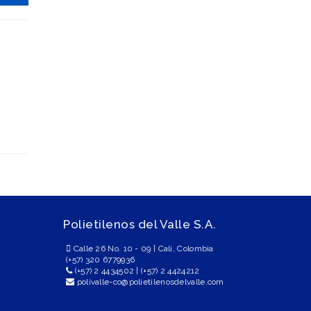
Polietilenos del Valle S.A.
Calle 26 No. 10 - 09 | Cali, Colombia
(+57) 320 6779936
(+57) 2 4434502
|
(+57) 2 4424212
polivalle-co@polietilenosdelvalle.com