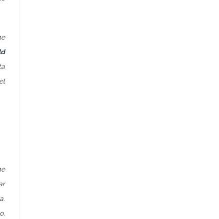
me
ld
ta
el
me
ar
a.
o,