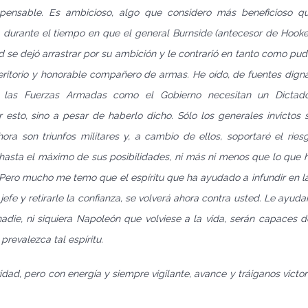
spensable. Es ambicioso, algo que considero más beneficioso q
ro, durante el tiempo en que el general Burnside (antecesor de Hooke
 se dejó arrastrar por su ambición y le contrarió en tanto como pud
ritorio y honorable compañero de armas. He oído, de fuentes dign
o las Fuerzas Armadas como el Gobierno necesitan un Dictado
esto, sino a pesar de haberlo dicho. Sólo los generales invictos 
ra son triunfos militares y, a cambio de ellos, soportaré el ries
 hasta el máximo de sus posibilidades, ni más ni menos que lo que 
Pero mucho me temo que el espíritu que ha ayudado a infundir en l
fe y retirarle la confianza, se volverá ahora contra usted. Le ayuda
nadie, ni siquiera Napoleón que volviese a la vida, serán capaces 
revalezca tal espíritu.
idad, pero con energía y siempre vigilante, avance y tráiganos victor