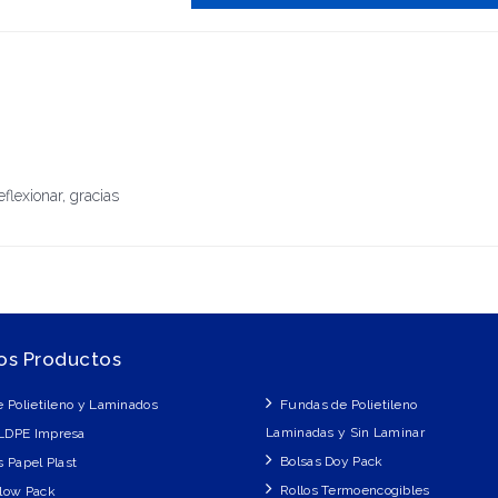
flexionar, gracias
os Productos
e Polietileno y Laminados
Fundas de Polietileno
Laminadas y Sin Laminar
LDPE Impresa
Bolsas Doy Pack
s Papel Plast
Rollos Termoencogibles
Flow Pack