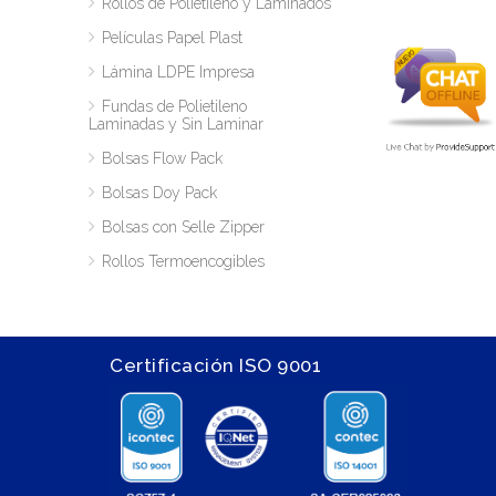
Rollos de Polietileno y Laminados
Películas Papel Plast
Lámina LDPE Impresa
Fundas de Polietileno
Laminadas y Sin Laminar
Bolsas Flow Pack
Bolsas Doy Pack
Bolsas con Selle Zipper
Rollos Termoencogibles
Certificación ISO 9001